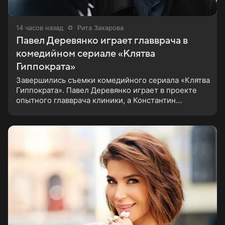
14 часов назад
Рита Захарова
Павел Деревянко играет главврача в
комедийном сериале «Клятва
Гиппократа»
Завершились съемки комедийного сериала «Клятва
Гиппократа». Павел Деревянко играет в проекте
опытного главврача клиники, а Константин
Белошапка — молодого хирурга. Виктор Живых
уверен в своей гениальности