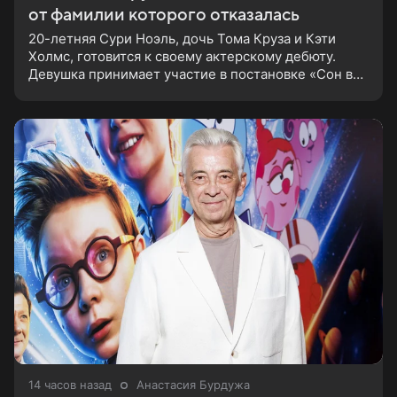
от фамилии которого отказалась
20-летняя Сури Ноэль, дочь Тома Круза и Кэти
Холмс, готовится к своему актерскому дебюту.
Девушка принимает участие в постановке «Сон в
летнюю ночь» по пьесе Уильяма Шекспира. В сети
появились фотографии с
14 часов назад
Анастасия Бурдужа