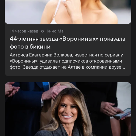
14 часов назад
Кино Mail
44-летняя звезда «Ворониных» показала
фото в бикини
Актриса Екатерина Волкова, известная по сериалу
«Воронины», удивила подписчиков откровенными
фото. Звезда отдыхает на Алтае в компании друзей
и решила показать, как проходит ее досуг. Снимки,
сделанные после