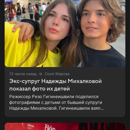
13 часов назад
Соня Жарова
Экс-супруг Надежды Михалковой
показал фото их детей
Режиссер Резо Гигинеишвили поделился
фотографиями с детьми от бывшей супруги
Надежды Михалковой. Гигинеишвили взял
наследников на отдых. На снимках дочь и сын экс-
супругов позируют рядом со стадионом. В поездке