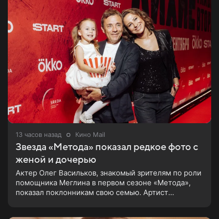
13 часов назад
Кино Mail
Звезда «Метода» показал редкое фото с
женой и дочерью
Актер Олег Васильков, знакомый зрителям по роли
помощника Меглина в первом сезоне «Метода»,
показал поклонникам свою семью. Артист
опубликовал в соцсети совместный снимок с женой
и дочерью, сделанный во время